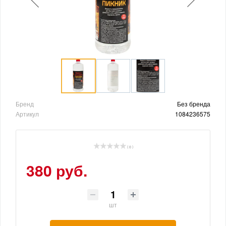
Бренд
Без бренда
Артикул
1084236575
( 0 )
380 руб.
шт