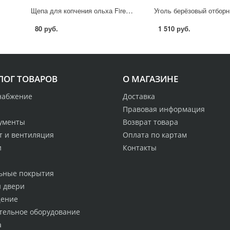
Щепа для копчения ольха Firewood 0.2 кг
80 руб.
1 510 руб.
ЛОГ ТОВАРОВ
О МАГАЗИНЕ
набжение
Доставка
Правовая информация
ументы
Возврат товара
т и вентиляция
Оплата по картам
и
Контакты
ьные покрытия
и двери
ение
тельное оборудование
а