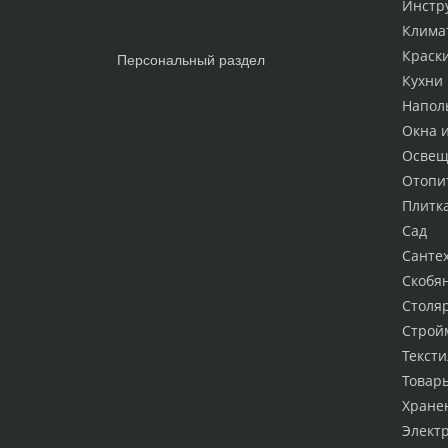
Инстр
Клима
Краск
Персональный раздел
Кухни
Напол
Окна 
Освещ
Отопи
Плитк
Сад
Санте
Скобя
Столя
Строй
Тексти
Товар
Хране
Элект