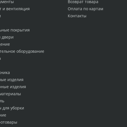
ументы
Возврат товара
т и вентиляция
Оплата по картам
и
Контакты
ьные покрытия
и двери
ение
тельное оборудование
а
хника
ные изделия
рные изделия
материалы
ль
ы для уборки
ние
ротовары