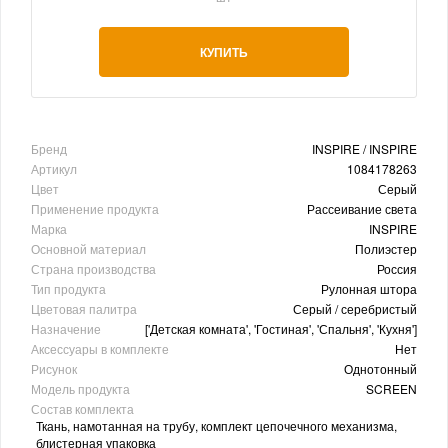
КУПИТЬ
Бренд
INSPIRE / INSPIRE
Артикул
1084178263
Цвет
Серый
Применение продукта
Рассеивание света
Марка
INSPIRE
Основной материал
Полиэстер
Страна производства
Россия
Тип продукта
Рулонная штора
Цветовая палитра
Серый / серебристый
Назначение
['Детская комната', 'Гостиная', 'Спальня', 'Кухня']
Аксессуары в комплекте
Нет
Рисунок
Однотонный
Модель продукта
SCREEN
Состав комплекта
Ткань, намотанная на трубу, комплект цепочечного механизма,
блистерная упаковка