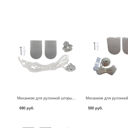
Механизм для рулонной шторы день-ночь Inspire Moscou 140-220 см, цвет серый, пластиковая цепочка
690 руб.
500 руб.