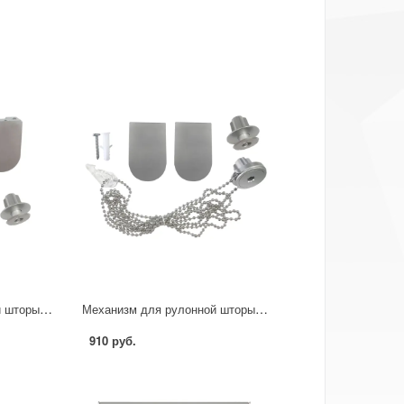
Механизм для рулонной шторы Inspire Sidney и Belem 140-220 см
Механизм для рулонной шторы день-ночь Inspire 140-220 см цвет серый металлическая цепочка
910 руб.