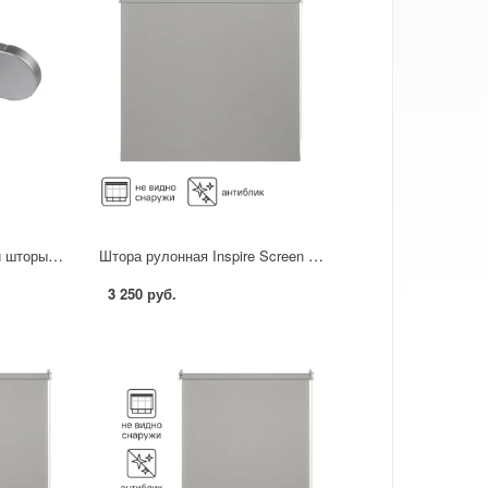
Механизм для рулонной шторы Inspire Natal 160-220 см цвет серый
Штора рулонная Inspire Screen 140x230 см цвет серый
3 250 руб.