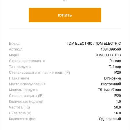
КУПИТЬ
Бренд
TDM ELECTRIC / TDM ELECTRIC
Артикул
1084399569
Марка
TDM ELECTRIC
Страна производства
Россия
Тип продукта
Таймер
Степень защиты от пыли и воды (IP)
IP20
Назначение
DIN-рейка
Место использования
Внутренний
Модель продукта
ТЛ-1мин/7мин
Степень защиты (IP)
IP20
Количество модулей
1.0
Частота (Гц)
50.0
Сила тока (А)
16.0
Количество фаз
Однофазный