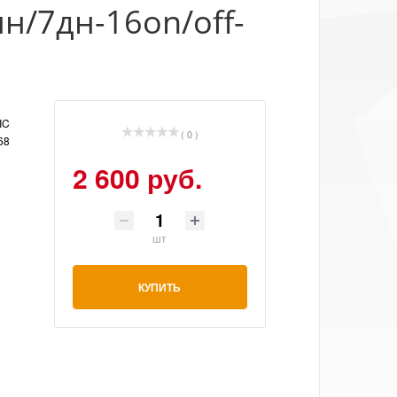
н/7дн-16on/off-
IC
( 0 )
68
2 600 руб.
шт
КУПИТЬ