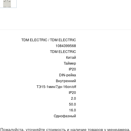
TDM ELECTRIC / TDM ELECTRIC
1084399568
TDM ELECTRIC
Китай
Таймер
IP20
DIN-рейка
Внутренний
ТЭ15-1мин/7дн-16on/off
IP20
2.0
50.0
16.0
Однофазный
 Пожалуйста, уточняйте стоимость и наличие товаров у менеджера.