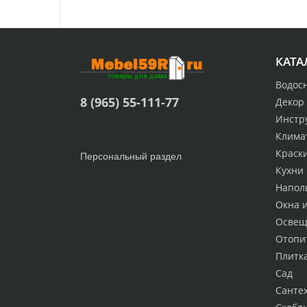
КАТА
Водос
8 (965) 55-111-77
Декор
Инстр
Клима
Краск
Персональный раздел
Кухни
Напол
Окна 
Освещ
Отопи
Плитк
Сад
Санте