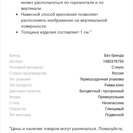
может располагаться по горизонтали и по
вертикали.
Навесной способ крепления позволяет
расположить изображение на вертикальной
поверхности.
Толщина изделия составляет 1 см."
Бренд
Без бренда
Артикул
1082376754
Основной материал
Стекло
Страна производства
Россия
Тип упаковки
Термоусадочная упаковка
Тип продукта
Рамка-клип
Цветовая палитра
Бесцветный / прозрачный
Форма
Прямоугольник
Стиль
Неоклассика
Покрытие
Глянцевый
Тип монтажа
Подвесной
*Цены и наличие товаров могут различаться. Пожалуйста,