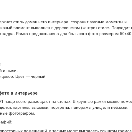
ркнет стиль домашнего интерьера, сохранит важные моменты и
тивный элемент выполнен в деревенском (кантри) стиле. Подходит 
ого кадра. Рамка предназначена для большого фото размером 50x40
П.
й и пыли.
нцевое. Цвет — черный.
фото в интерьере
1 чаще всего размещают на стенах. В крупные рамки можно поме
оделки, картины, вышивки, портреты, панорамы улиц или пейзажи,
нные фотографом.
рафий:
просторных помещений, в тесных могут выглядеть слишком громоз