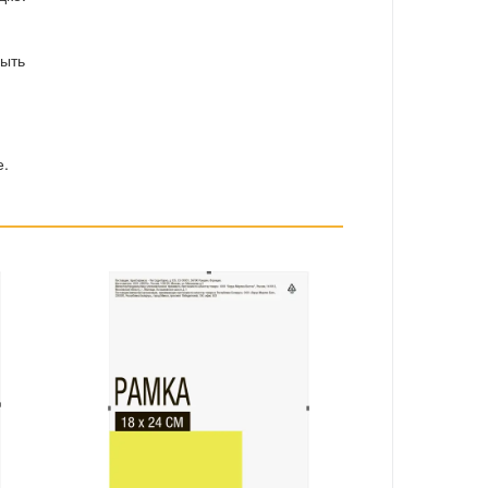
быть
е.