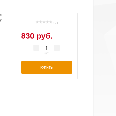
RE
51
( 0 )
830 руб.
шт
КУПИТЬ