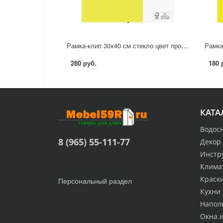
Рамка-клип 30x40 см стекло цвет прозрачный
280 руб.
180 
КАТА
Водос
8 (965) 55-111-77
Декор
Инстр
Клима
Краск
Персональный раздел
Кухни
Напол
Окна 