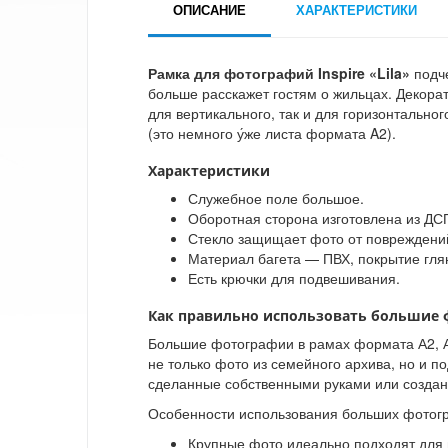
ОПИСАНИЕ
ХАРАКТЕРИСТИКИ
Рамка для фотографий Inspire «Lila»
подче
больше расскажет гостям о жильцах. Декора
для вертикального, так и для горизонтальн
(это немного у́же листа формата A2).
Характеристики
Служебное поле большое.
Оборотная сторона изготовлена из ДС
Стекло защищает фото от повреждени
Материал багета — ПВХ, покрытие гля
Есть крючки для подвешивания.
Как правильно использовать большие 
Большие фотографии в рамах формата А2, А
не только фото из семейного архива, но и п
сделанные собственными руками или созда
Особенности использования больших фотог
Крупные фото идеально подходят для 