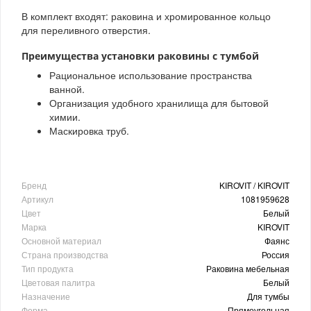
В комплект входят: раковина и хромированное кольцо
для переливного отверстия.
Преимущества установки раковины с тумбой
Рациональное использование пространства
ванной.
Организация удобного хранилища для бытовой
химии.
Маскировка труб.
Бренд
KIROVIT / KIROVIT
Артикул
1081959628
Цвет
Белый
Марка
KIROVIT
Основной материал
Фаянс
Страна производства
Россия
Тип продукта
Раковина мебельная
Цветовая палитра
Белый
Назначение
Для тумбы
Форма
Прямоугольная