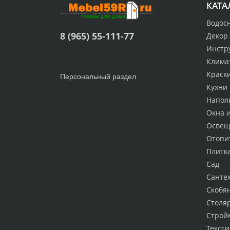
КАТА
Водос
8 (965) 55-111-77
Декор
Инстр
Клима
Краск
Персональный раздел
Кухни
Напол
Окна 
Освещ
Отопи
Плитк
Сад
Санте
Скобя
Столя
Строй
Тексти