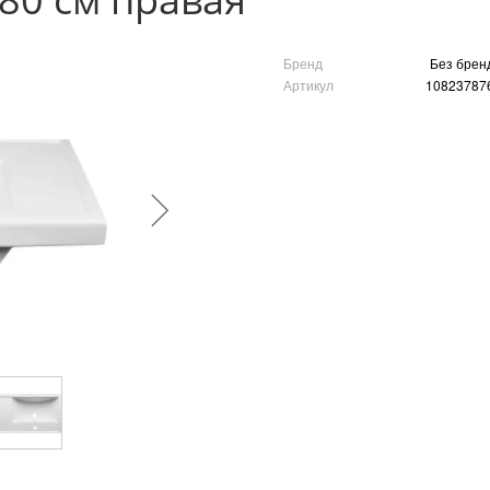
Бренд
Без брен
Артикул
10823787