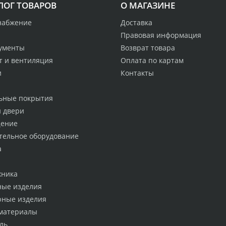
ЛОГ ТОВАРОВ
О МАГАЗИНЕ
набжение
Доставка
Правовая информация
ументы
Возврат товара
т и вентиляция
Оплата по картам
и
Контакты
ьные покрытия
и двери
ение
тельное оборудование
а
хника
ные изделия
рные изделия
материалы
ль