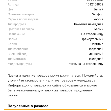
Артикул
1082168859
Цвет
Белый
Основной материал
Фарфор
Страна производства
Россия
Тип продукта
Раковина накладная
Цветовая палитра
Белый
Назначение
На столешницу
Форма
Прямоугольный
Серия
Олимпия
Тип крепления
Подвесной
Внешний вид
Глянцевый
Тип монтажа
Накладной
Модель продукта
Раковина на столешницу
*Цены и наличие товаров могут различаться. Пожалуйста,
уточняйте стоимость и наличие товаров у менеджера.
Информация о товарах на сайте обновляется и может
быть неактуальна для таких же товаров, проданных
ранее.
Популярные в разделе