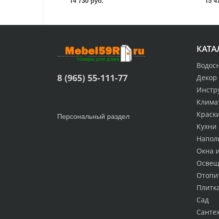
14 730 руб.
15 4
КАТА
Водос
8 (965) 55-111-77
Декор
Инстр
Клима
Краск
Персональный раздел
Кухни
Напол
Окна 
Освещ
Отопи
Плитк
Сад
Санте