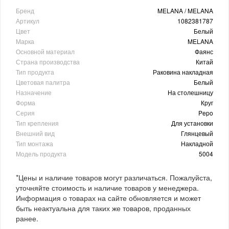
Бренд
MELANA / MELANA
Артикул
1082381787
Цвет
Белый
Марка
MELANA
Основной материал
Фаянс
Страна производства
Китай
Тип продукта
Раковина накладная
Цветовая палитра
Белый
Назначение
На столешницу
Форма
Круг
Серия
Pepo
Тип крепления
Для установки
Внешний вид
Глянцевый
Тип монтажа
Накладной
Модель продукта
5004
*Цены и наличие товаров могут различаться. Пожалуйста,
уточняйте стоимость и наличие товаров у менеджера.
Информация о товарах на сайте обновляется и может
быть неактуальна для таких же товаров, проданных
ранее.