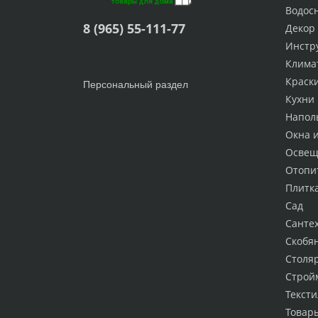
Водос
8 (965) 55-111-77
Декор
Инстр
Клима
Краск
Персональный раздел
Кухни
Напол
Окна 
Освещ
Отопи
Плитк
Сад
Санте
Скобя
Столя
Строй
Тексти
Товар