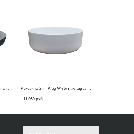
Раковина AM.PM Struktura накладная 45 см матовая керамика цвет серый
Раковина Slim Krug White накладная 37 см матовая керамика цвет белый
11 960 руб.