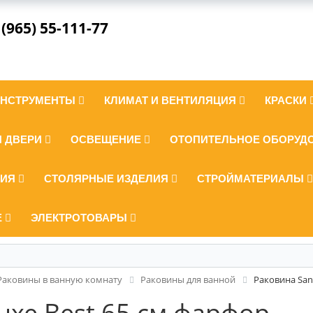
 (965) 55-111-77
ИНСТРУМЕНТЫ
КЛИМАТ И ВЕНТИЛЯЦИЯ
КРАСКИ
И ДВЕРИ
ОСВЕЩЕНИЕ
ОТОПИТЕЛЬНОЕ ОБОРУД
ЛИЯ
СТОЛЯРНЫЕ ИЗДЕЛИЯ
СТРОЙМАТЕРИАЛЫ
Е
ЭЛЕКТРОТОВАРЫ
Раковины в ванную комнату
Раковины для ванной
Раковина San
uxe Best 65 см фарфор