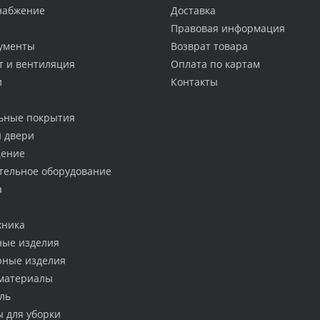
набжение
Доставка
Правовая информация
ументы
Возврат товара
т и вентиляция
Оплата по картам
и
Контакты
ьные покрытия
и двери
ение
тельное оборудование
а
хника
ные изделия
рные изделия
материалы
ль
ы для уборки