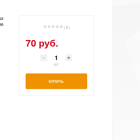
да
96
( 0 )
70 руб.
шт
КУПИТЬ