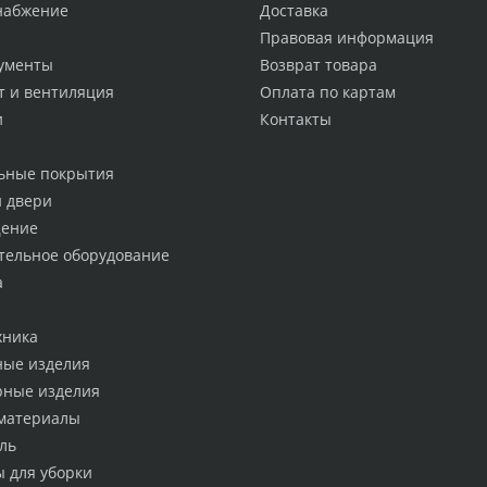
набжение
Доставка
Правовая информация
ументы
Возврат товара
т и вентиляция
Оплата по картам
и
Контакты
ьные покрытия
и двери
ение
тельное оборудование
а
хника
ные изделия
рные изделия
материалы
ль
ы для уборки