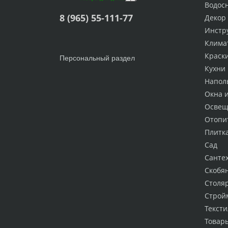
Водос
8 (965) 55-111-77
Декор
Инстр
Клима
Краск
Персональный раздел
Кухни
Напол
Окна 
Освещ
Отопи
Плитк
Сад
Санте
Скобя
Столя
Строй
Тексти
Товар