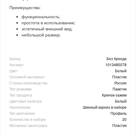
Преимущества:
функциональность;
простота в использовании;
эстетичный внешний вид;
небольшой размер.
Бренд
Без бренда
Артикул
1013485078
Цвет
Белый
Основной материал
Пластик
Страна производства
Россия
Тип упаковки
Пакетик
Тип продукта
Крючок-зажим
Цветовая палитра
Белый
Назначение
Шинный карниз в наборе
Тип крепления
Профиль
Количество в наборе
20
Материал аксессуара
Пластик