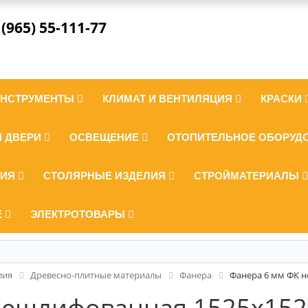
 (965) 55-111-77
ИНСТРУМЕНТЫ
КЛИМАТ И ВЕНТИЛЯЦИЯ
КРАСКИ
И ДВЕРИ
ОСВЕЩЕНИЕ
ОТОПИТЕЛЬНОЕ ОБОРУД
ЛИЯ
СТОЛЯРНЫЕ ИЗДЕЛИЯ
СТРОЙМАТЕРИАЛЫ
Е
ЭЛЕКТРОТОВАРЫ
лия
Древесно-плитные материалы
Фанера
Фанера 6 мм ФК н
нешлифованная 1525x1525