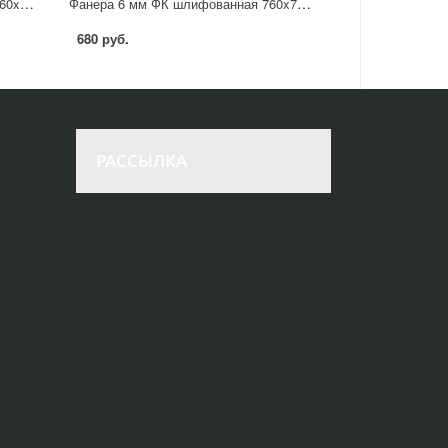
Фанера 18 мм ФК шлифованная 760x760 мм сорт 2/4 0.578 м²
Фанера 6 мм ФК шлифованная 760x760 мм сорт 2/4 0.578 м²
680 руб.
РАССЫЛКА