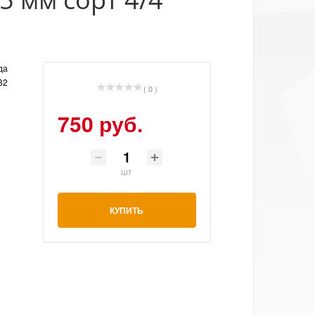
да
32
( 0 )
750 руб.
шт
КУПИТЬ