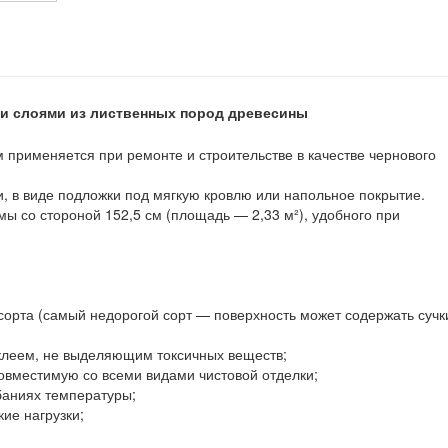
и слоями из лиственных пород древесины
применяется при ремонте и строительстве в качестве чернового
, в виде подложки под мягкую кровлю или напольное покрытие.
ы со стороной 152,5 см (площадь — 2,33 м²), удобного при
 сорта (самый недорогой сорт — поверхность может содержать сучк
леем, не выделяющим токсичных веществ;
овместимую со всеми видами чистовой отделки;
баниях температуры;
ие нагрузки;