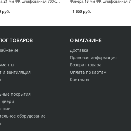
Фанера 21 мм ФК шлифованная 760x760 мм сорт 2/4 0.578 м²
0 руб.
1 650 руб.
ЛОГ ТОВАРОВ
О МАГАЗИНЕ
набжение
Доставка
Правовая информация
ументы
Возврат товара
т и вентиляция
Оплата по картам
и
Контакты
ьные покрытия
и двери
ение
тельное оборудование
а