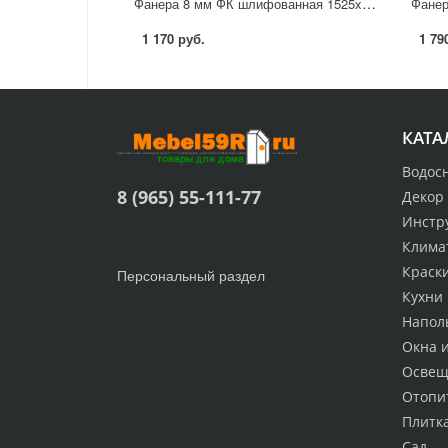
Фанера 8 мм ФК шлифованная 1525x1525 мм сорт 3/4 2.325 м²
1 170 руб.
1 79
КАТА
Водос
8 (965) 55-111-77
Декор
Инстр
Клима
Краск
Персональный раздел
Кухни
Напол
Окна 
Освещ
Отопи
Плитк
Сад