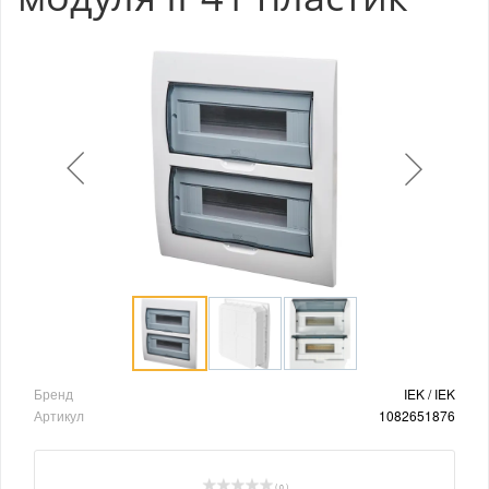
Бренд
IEK / IEK
Артикул
1082651876
( 0 )