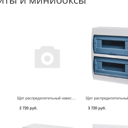
Щит распределительный навесной IEK Home ЩРН-П-18 18 модулей IP41 пластик
2 720 руб.
3 720 руб.