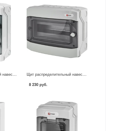
Щит распределительный навесной EKF Proxima Unix 65 24 модулей IP65 пластик цвет белый
Щит распределительный навесной EKF Proxima Unix 65 12 модулей IP65 пластик цвет белый
8 230 руб.