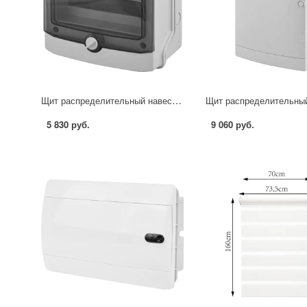
Щит распределительный навесной EKF Proxima Unix 65 8 модулей IP65 пластик цвет белый
5 830 руб.
9 060 руб.