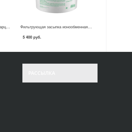
Фильтрующая засыпка омытый кварц Гейзер 10 кг
Фильтрующая засыпка ионообменная смола Гейзер Amber Mix 12.5 л
5 400 руб.
РАССЫЛКА