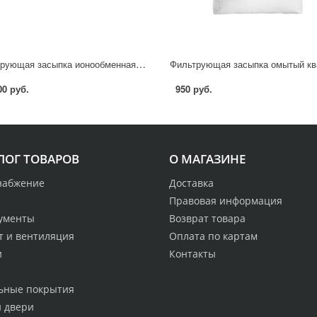
Фильтрующая засыпка ионообменная смола Гейзер Ecotar V 12.5 л
00 руб.
950 руб.
ЛОГ ТОВАРОВ
О МАГАЗИНЕ
набжение
Доставка
Правовая информация
ументы
Возврат товара
т и вентиляция
Оплата по картам
и
Контакты
ьные покрытия
и двери