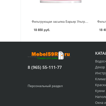
Фильтрующая засыпка Барьер Ультрамикс В 12.5 л
18 850 руб.
18 4
КАТА
Водос
8 (965) 55-111-77
Декор
Инстр
Клима
Краск
Персональный раздел
Кухни
Напол
Окна 