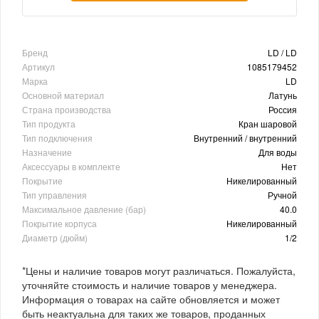
Бренд
LD / LD
Артикул
1085179452
Марка
LD
Основной материал
Латунь
Страна производства
Россия
Тип продукта
Кран шаровой
Тип подключения
Внутренний / внутренний
Назначение
Для воды
Аксессуары в комплекте
Нет
Покрытие
Никелированный
Тип управления
Ручной
Максимальное давление (бар)
40.0
Покрытие корпуса
Никелированный
Диаметр (дюйм)
1/2
*Цены и наличие товаров могут различаться. Пожалуйста,
уточняйте стоимость и наличие товаров у менеджера.
Информация о товарах на сайте обновляется и может
быть неактуальна для таких же товаров, проданных