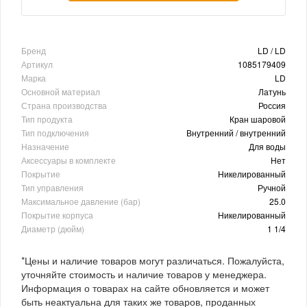
Бренд
LD / LD
Артикул
1085179409
Марка
LD
Основной материал
Латунь
Страна производства
Россия
Тип продукта
Кран шаровой
Тип подключения
Внутренний / внутренний
Назначение
Для воды
Аксессуары в комплекте
Нет
Покрытие
Никелированный
Тип управления
Ручной
Максимальное давление (бар)
25.0
Покрытие корпуса
Никелированный
Диаметр (дюйм)
1 1/4
*Цены и наличие товаров могут различаться. Пожалуйста,
уточняйте стоимость и наличие товаров у менеджера.
Информация о товарах на сайте обновляется и может
быть неактуальна для таких же товаров, проданных