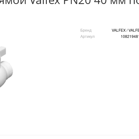
Бренд
VALFEX / VALF
Артикул
10821948