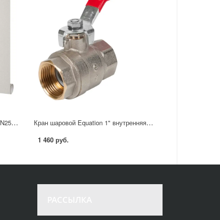
Кран шаровой прямой Giacomini DN25 PN28 1" НР/ВР латунь ручка бабочка
Кран шаровой Equation 1" внутренняя-внутренняя резьба с длинной ручкой
1 460 руб.
РАССЫЛКА