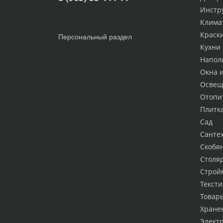
Инстр
Клима
Краск
Персональный раздел
Кухни
Напол
Окна 
Освещ
Отопи
Плитк
Сад
Санте
Скобя
Столя
Строй
Тексти
Товар
Хране
Элект