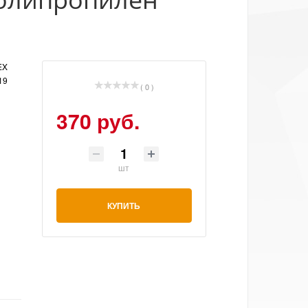
EX
19
( 0 )
370 руб.
шт
КУПИТЬ