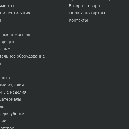
ументы
Возврат товара
т и вентиляция
Оплата по картам
и
Контакты
ьные покрытия
и двери
ение
тельное оборудование
а
хника
ные изделия
рные изделия
материалы
ль
ы для уборки
ние
ротовары