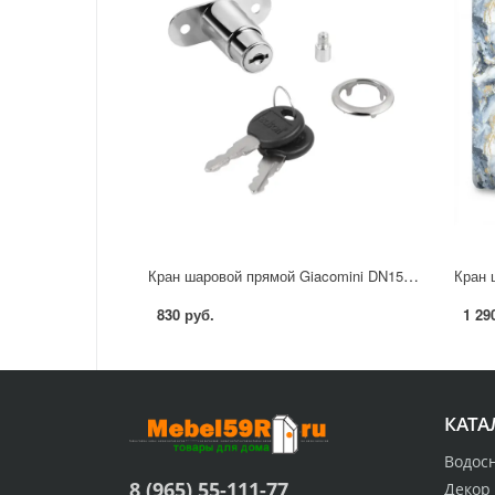
Кран шаровой прямой Giacomini DN15 PN35 1/2" ВР латунь ручка рычаг
830 руб.
1 29
КАТА
Водос
8 (965) 55-111-77
Декор