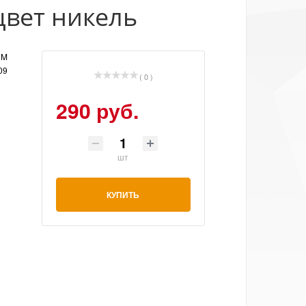
цвет никель
UM
09
( 0 )
290 руб.
шт
КУПИТЬ