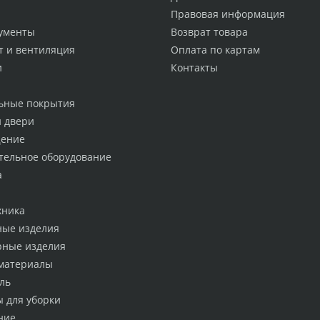
Правовая информация
ументы
Возврат товара
т и вентиляция
Оплата по картам
и
Контакты
ьные покрытия
и двери
ение
тельное оборудование
а
хника
ные изделия
рные изделия
материалы
ль
ы для уборки
ние