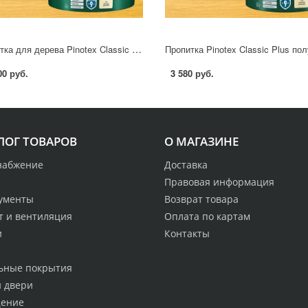
Пропитка для дерева Pinotex Classic Plus полуматовая прозрачный 9 л
00 руб.
3 580 руб.
ЛОГ ТОВАРОВ
О МАГАЗИНЕ
набжение
Доставка
Правовая информация
ументы
Возврат товара
т и вентиляция
Оплата по картам
и
Контакты
ьные покрытия
и двери
ение