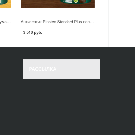
Пропитка Pinotex Classic Plus полуматовая прозрачный 2.5 л
Антисептик Pinotex Standard Plus полуматовый тик 2.5 л
3 510 руб.
РАССЫЛКА