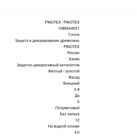
PINOTEX / PINOTEX
1086544021
Сосна
Защита и декорирование древесины
PINOTEX
Россия
Банка
Защитно-декоративный антисептик
Жёлтый / золотой
Фасад
Внешний
0.9
Да
5
Полуматовый
Без запаха
12
На водной основе
4.0