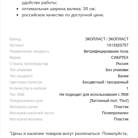
удобство работы;
оптимальная ширина валика: 30 см;
российское качество по доступной цене.
Бренд
ЭКОПЛАСТ / ЭКОПЛАСТ
Артикул
1013323757
Применение продукта
Витрифицирование пола
Марка
СИБРТЕХ
Страна производства
Россия
Тип упаковки
Без упаковки
Тип продукта
Валик
Цветовая палитра
Бесцветный / прозрачный
Количество в наборе
1
Тип ЛКМ
Не подходит для использования с ЛКМ
Предназначен для
['Бетонный пол', 'Пол']
Материал ручки
Пластик
Материал рабочей части
Полипропилен
Материал волокна
Пластик
*Цены и наличие товаров могут различаться. Пожалуйста,