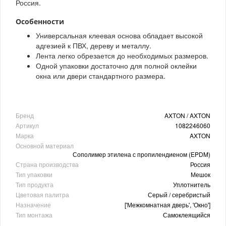
Россия.
Особенности
Универсальная клеевая основа обладает высокой
адгезией к ПВХ, дереву и металлу.
Лента легко обрезается до необходимых размеров.
Одной упаковки достаточно для полной оклейки
окна или двери стандартного размера.
Бренд
AXTON / AXTON
Артикул
1082246060
Марка
AXTON
Основной материал
Сополимер этилена с пропилендиеном (EPDM)
Страна производства
Россия
Тип упаковки
Мешок
Тип продукта
Уплотнитель
Цветовая палитра
Серый / серебристый
Назначение
['Межкомнатная дверь', 'Окно']
Тип монтажа
Самоклеящийся