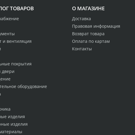
ЛОГ ТОВАРОВ
О МАГАЗИНЕ
набжение
Доставка
Правовая информация
ументы
Возврат товара
т и вентиляция
Оплата по картам
и
Контакты
ьные покрытия
и двери
ение
тельное оборудование
а
хника
ные изделия
рные изделия
материалы