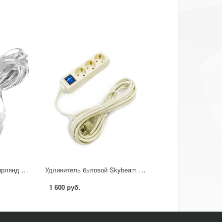
Удлинитель-шнур для гирлянд Oxion 5 м
Удлинитель бытовой Skybeam 3 розетки с заземлением 3x1.5 мм 5 м 3500 Вт цвет бежевый
1 600 руб.