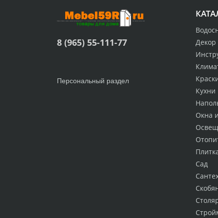
КАТА
Водос
8 (965) 55-111-77
Декор
Инстр
Клима
Краск
Персональный раздел
Кухни
Напол
Окна 
Освещ
Отопи
Плитк
Сад
Санте
Скобя
Столя
Строй