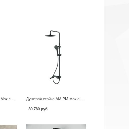
Душевая стойка AM.PM Moxie F079M522, с термостатом, 3 режима, цвет черный
Душевая стойка AM.PM Moxie со смесителем 3 режима цвет черный
30 780 руб.