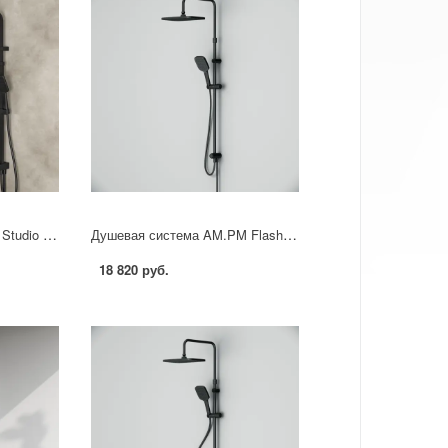
Душевая стойка Sensea Studio с верхним душем цвет черный
Душевая система AM.PM Flash F079SQ022 3 режима цвет черный матовый
18 820 руб.