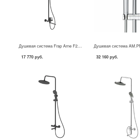
Душевая система Frap Arne F24204-6 со смесителем 3 режима цвет черный матовый
17 770 руб.
32 160 руб.