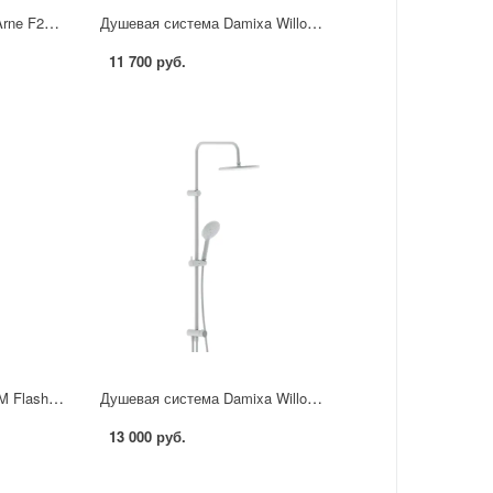
Душевая система Frap Arne F24204 со смесителем 3 режима цвет хром
Душевая система Damixa Willow 921000000LM цвет хром
11 700 руб.
Душевая система AM.PM Flash F079SQ422 с термостатом 3 режима цвет черный матовый
Душевая система Damixa Willow 921000200LM цвет белый
13 000 руб.