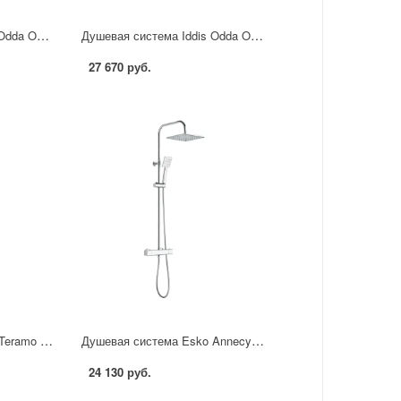
Душевая система Iddis Odda ODDSB5Fi06 со смесителем 5 режимов цвет хром
Душевая система Iddis Odda ODDBL5Fi06 со смесителем 5 режимов цвет черный матовый
27 670 руб.
Душевая система Esko Teramo STR15 с термостатом и изливом 3 режима цвет черный
Душевая система Esko Annecy STS04 со смесителем 2 режима цвет хром
24 130 руб.