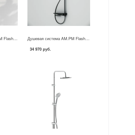
Душевая система AM.PM Flash F079SQ000 3 режима цвет хром
Душевая система AM.PM Flash F079SQ722 со смесителем 3 режима цвет черный матовый
34 970 руб.