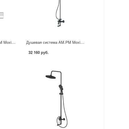
Душевая система AM.PM Moxie F079M900 со смесителем 3 режима цвет хром
Душевая система AM.PM Moxie F079M922 со смесителем 3 режима цвет черный матовый
32 160 руб.