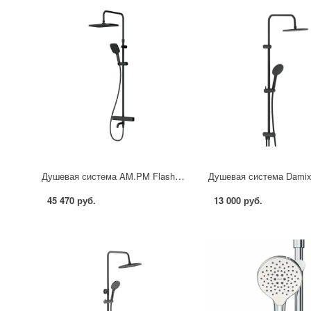
Душевая система AM.PM Flash F079SQ522 с термостатом 3 режима цвет черный матовый
45 470 руб.
13 000 руб.