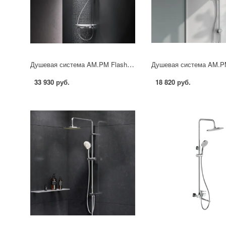
Душевая система AM.PM Flash F079SQ700 со смесителем 3 режима цвет хром
33 930 руб.
18 820 руб.