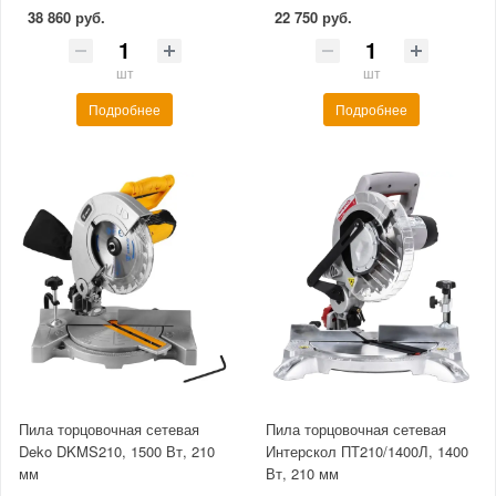
38 860 руб.
22 750 руб.
шт
шт
Подробнее
Подробнее
Пила торцовочная сетевая
Пила торцовочная сетевая
Deko DKMS210, 1500 Вт, 210
Интерскол ПТ210/1400Л, 1400
мм
Вт, 210 мм