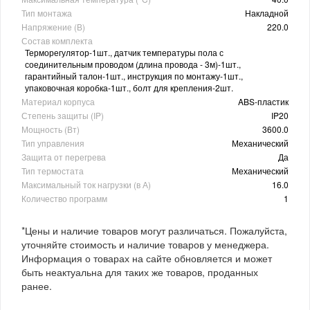
Тип монтажа
Накладной
Напряжение (В)
220.0
Состав комплекта
Терморегулятор-1шт., датчик температуры пола с
соединительным проводом (длина провода - 3м)-1шт.,
гарантийный талон-1шт., инструкция по монтажу-1шт.,
упаковочная коробка-1шт., болт для крепления-2шт.
Материал корпуса
ABS-пластик
Степень защиты (IP)
IP20
Мощность (Вт)
3600.0
Тип управления
Механический
Защита от перегрева
Да
Тип термостата
Механический
Максимальный ток нагрузки (в А)
16.0
Количество программ
1
*Цены и наличие товаров могут различаться. Пожалуйста,
уточняйте стоимость и наличие товаров у менеджера.
Информация о товарах на сайте обновляется и может
быть неактуальна для таких же товаров, проданных
ранее.