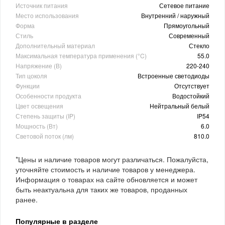
Источник питания
Сетевое питание
Место использования
Внутренний / наружный
Форма
Прямоугольный
Стиль
Современный
Дополнительный материал
Стекло
Максимальная температура применения (°C)
55.0
Напряжение (В)
220-240
Тип цоколя
Встроенные светодиоды
Функции
Отсутствует
Особенности продукта
Водостойкий
Цвет освещения
Нейтральный белый
Степень защиты (IP)
IP54
Мощность (Вт)
6.0
Световой поток (лм)
810.0
*Цены и наличие товаров могут различаться. Пожалуйста,
уточняйте стоимость и наличие товаров у менеджера.
Информация о товарах на сайте обновляется и может
быть неактуальна для таких же товаров, проданных
ранее.
Популярные в разделе