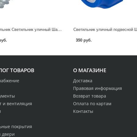
Светильник Светильник уличный Шар TDM Electric Кольца 60 Вт IP54 цвет черный без опоры
руб.
350 руб.
ЛОГ ТОВАРОВ
О МАГАЗИНЕ
набжение
Доставка
Правовая информация
ументы
Возврат товара
т и вентиляция
Оплата по картам
и
Контакты
ьные покрытия
и двери