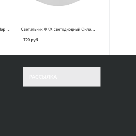
Светильник уличный подвесной Шар TDM Electric Бочонок 60 Вт IP54 цвет белый без опоры
Светильник ЖКХ светодиодный Онлайт Obl 15 Вт с датчиком круг цвет белый
720 руб.
РАССЫЛКА