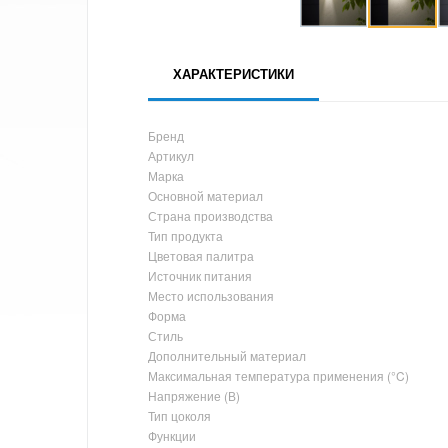
ХАРАКТЕРИСТИКИ
Бренд
Артикул
Марка
Основной материал
Страна производства
Тип продукта
Цветовая палитра
Источник питания
Место использования
Форма
Стиль
Дополнительный материал
Максимальная температура применения (°C)
Напряжение (В)
Тип цоколя
Функции