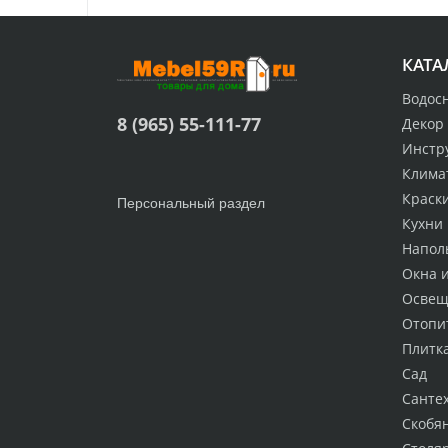
КАТА
Водос
8 (965) 55-111-77
Декор
Инстр
Клима
Краск
Персональный раздел
Кухни
Напол
Окна 
Освещ
Отопи
Плитк
Сад
Санте
Скобя