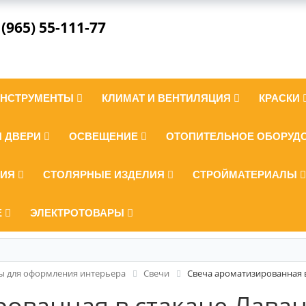
 (965) 55-111-77
ИНСТРУМЕНТЫ
КЛИМАТ И ВЕНТИЛЯЦИЯ
КРАСКИ
И ДВЕРИ
ОСВЕЩЕНИЕ
ОТОПИТЕЛЬНОЕ ОБОРУД
ЛИЯ
СТОЛЯРНЫЕ ИЗДЕЛИЯ
СТРОЙМАТЕРИАЛЫ
Е
ЭЛЕКТРОТОВАРЫ
ы для оформления интерьера
Свечи
Свеча ароматизированная в
рованная в стакане Лава