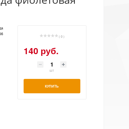
да
66
( 0 )
140 руб.
шт
КУПИТЬ