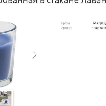
Бренд
Без брен
Артикул
10893690