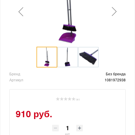
Бренд
Без бренда
Артикул
1081972938
( 0 )
910 руб.
шт