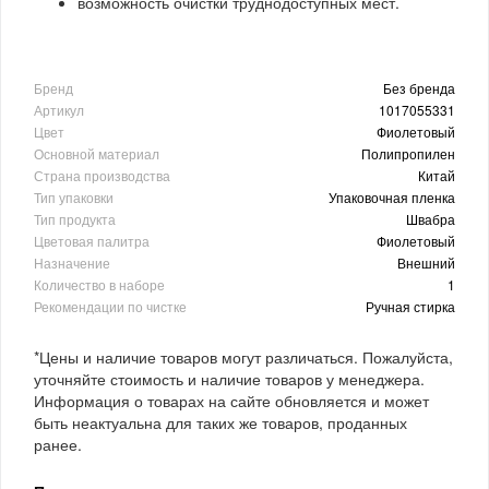
возможность очистки труднодоступных мест.
Бренд
Без бренда
Артикул
1017055331
Цвет
Фиолетовый
Основной материал
Полипропилен
Страна производства
Китай
Тип упаковки
Упаковочная пленка
Тип продукта
Швабра
Цветовая палитра
Фиолетовый
Назначение
Внешний
Количество в наборе
1
Рекомендации по чистке
Ручная стирка
*Цены и наличие товаров могут различаться. Пожалуйста,
уточняйте стоимость и наличие товаров у менеджера.
Информация о товарах на сайте обновляется и может
быть неактуальна для таких же товаров, проданных
ранее.