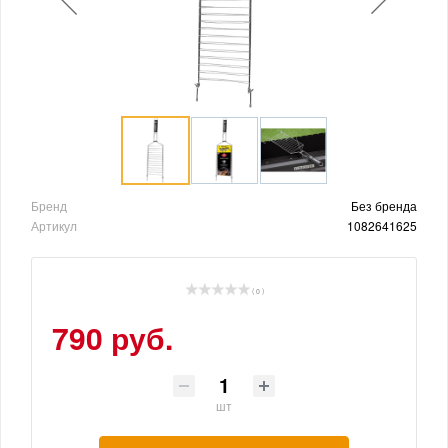
Бренд
Без бренда
Артикул
1082641625
( 0 )
790 руб.
шт