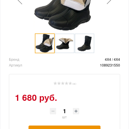
Бренд
4X4 / 4X4
Артикул
1089231550
( 0 )
1 680 руб.
шт