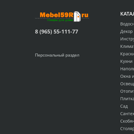
КАТА
Водос
8 (965) 55-111-77
Декор
Инстр
Клима
Краск
Персональный раздел
Кухни
Напол
Окна 
Освещ
Отопи
Плитк
Сад
Санте
Скобя
Столя