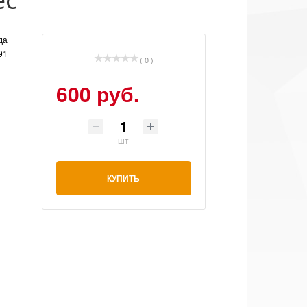
да
91
( 0 )
600 руб.
шт
КУПИТЬ