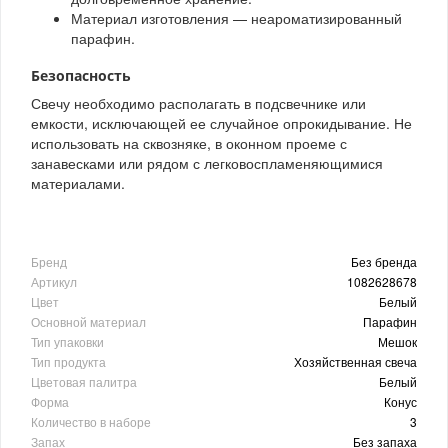
Материал изготовления — неароматизированный
парафин.
Безопасность
Свечу необходимо располагать в подсвечнике или
емкости, исключающей ее случайное опрокидывание. Не
использовать на сквозняке, в оконном проеме с
занавесками или рядом с легковоспламеняющимися
материалами.
Бренд
Без бренда
Артикул
1082628678
Цвет
Белый
Основной материал
Парафин
Тип упаковки
Мешок
Тип продукта
Хозяйственная свеча
Цветовая палитра
Белый
Форма
Конус
Количество в наборе
3
Запах
Без запаха