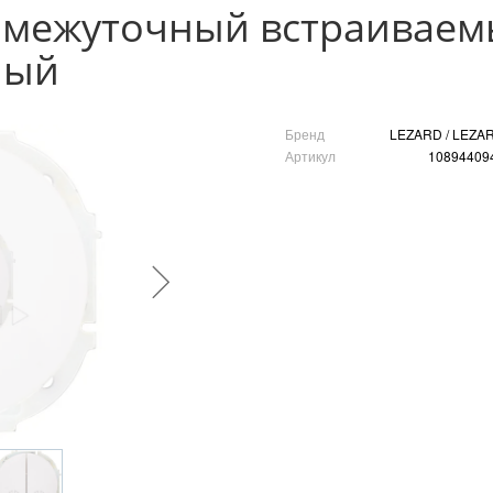
межуточный встраиваемы
лый
Бренд
LEZARD / LEZA
Артикул
10894409