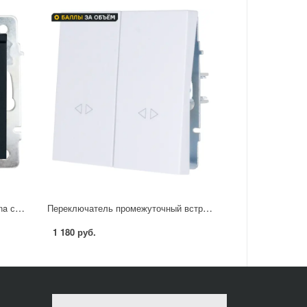
Розетка встраиваемая Lezard Vesna с заземлением с крышкой IP44 цвет черный бархат
Переключатель промежуточный встраиваемый Lezard Zima 2 клавиши цвет белый
1 180 руб.