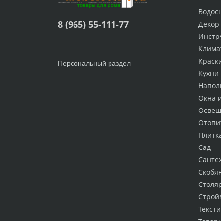
Водос
8 (965) 55-111-77
Декор
Инстр
Клима
Краск
Персональный раздел
Кухни
Напол
Окна 
Освещ
Отопи
Плитк
Сад
Санте
Скобя
Столя
Строй
Тексти