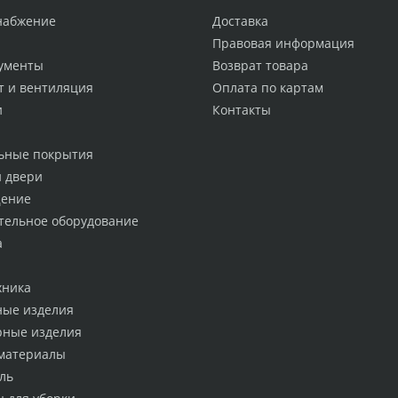
набжение
Доставка
Правовая информация
ументы
Возврат товара
т и вентиляция
Оплата по картам
и
Контакты
ьные покрытия
и двери
ение
тельное оборудование
а
хника
ные изделия
рные изделия
материалы
ль