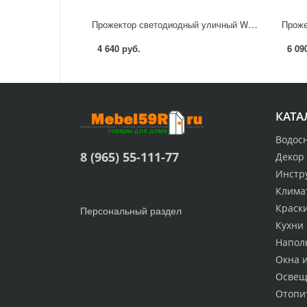
Прожектор светодиодный уличный Wolta WFL-150W/08 150 Вт 5700 К IP65 холодный белый свет
4 640 руб.
6 09
КАТА
Водос
8 (965) 55-111-77
Декор
Инстр
Клима
Краск
Персональный раздел
Кухни
Напол
Окна 
Освещ
Отопи