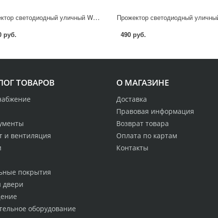
Прожектор светодиодный уличный Wolta WFL-200W/08 200 Вт 5700 К IP65 холодный белый свет
0 руб.
490 руб.
ЛОГ ТОВАРОВ
О МАГАЗИНЕ
набжение
Доставка
Правовая информация
ументы
Возврат товара
т и вентиляция
Оплата по картам
и
Контакты
ьные покрытия
и двери
ение
тельное оборудование