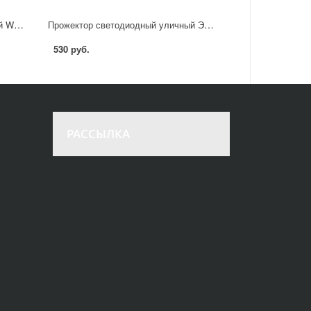
Прожектор светодиодный уличный Wolta WFL-10W/08 10 Вт 5700 К IP65 холодный белый свет
Прожектор светодиодный уличный ЭРА LPR-026-0-65K-050 50Вт 6500К 4000лм IP65
530 руб.
РАССЫЛКА