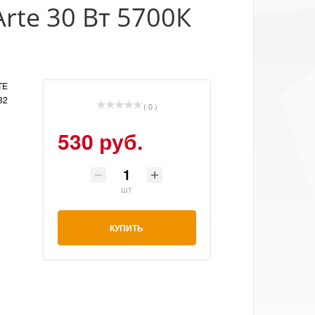
te 30 Вт 5700К
TE
32
( 0 )
530 руб.
шт
КУПИТЬ