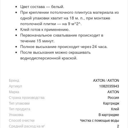
Цвет состава — белый.
При креплении потолочного плинтуса материала из
одной упаковки хватит на 18 м. п., при монтаже
потолочной плитки — на 9 м^2^.
Клей готов к применению.
Первоначальное схватывание происходит в
течение 15 минут.
Полное высыхание происходит через 24 часа.
После высыхания можно окрашивать
воднодисперсионной краской.
Бренд
AXTON / AXTON
Артикул
1082035943
Марка
AXTON
Страна производства
Россия
Тип упаковки
Картридж
Тип продукта
Клей
Упаковка
В картридже
Способ очистки
Чистка с помощью воды
Средний расход на м²
2