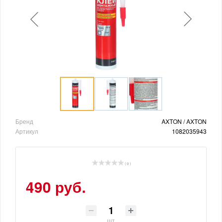
Бренд
AXTON / AXTON
Артикул
1082035943
( 0 )
490 руб.
шт