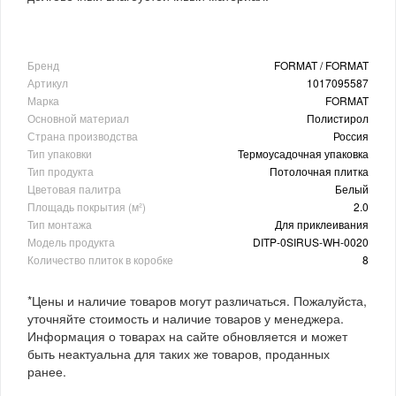
Бренд
FORMAT / FORMAT
Артикул
1017095587
Марка
FORMAT
Основной материал
Полистирол
Страна производства
Россия
Тип упаковки
Термоусадочная упаковка
Тип продукта
Потолочная плитка
Цветовая палитра
Белый
Площадь покрытия (м²)
2.0
Тип монтажа
Для приклеивания
Модель продукта
DITP-0SIRUS-WH-0020
Количество плиток в коробке
8
*Цены и наличие товаров могут различаться. Пожалуйста,
уточняйте стоимость и наличие товаров у менеджера.
Информация о товарах на сайте обновляется и может
быть неактуальна для таких же товаров, проданных
ранее.