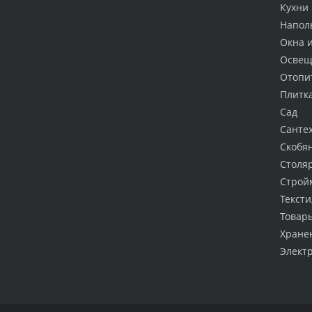
Кухни
Напол
Окна 
Освещ
Отопи
Плитк
Сад
Санте
Скобя
Столя
Строй
Тексти
Товар
Хране
Элект