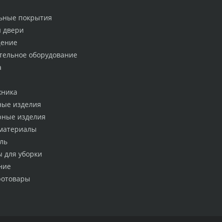
ьные покрытия
и двери
ение
тельное оборудование
а
хника
ные изделия
рные изделия
материалы
ль
ы для уборки
ние
ротовары