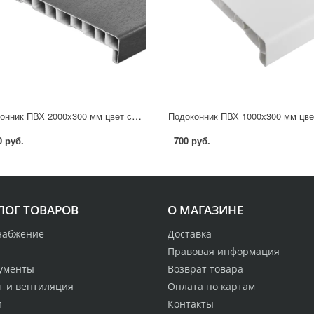
Подоконник ПВХ 2000x300 мм цвет серый антрацит
0 руб.
700 руб.
ЛОГ ТОВАРОВ
О МАГАЗИНЕ
набжение
Доставка
Правовая информация
ументы
Возврат товара
т и вентиляция
Оплата по картам
и
Контакты