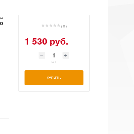
да
83
( 0 )
1 530 руб.
шт
КУПИТЬ