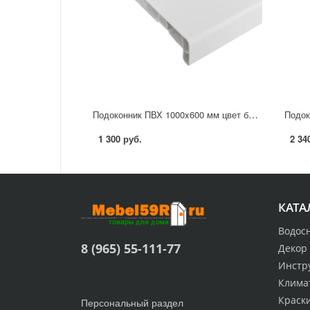
Подоконник ПВХ 1000x600 мм цвет белый
1 300 руб.
2 34
КАТА
Водос
8 (965) 55-111-77
Декор
Инстр
Клима
Краск
Персональный раздел