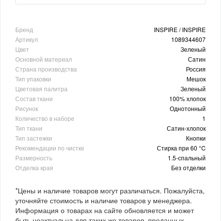
Бренд
INSPIRE / INSPIRE
Артикул
1089344607
Цвет
Зеленый
Основной материал
Сатин
Страна производства
Россия
Тип упаковки
Мешок
Цветовая палитра
Зеленый
Состав ткани
100% хлопок
Рисунок
Однотонный
Количество в наборе
1
Тип ткани
Сатин-хлопок
Тип застежки
Кнопки
Рекомендации по чистке
Стирка при 60 °C
Размерность
1.5-спальный
Отделка края
Без отделки
*Цены и наличие товаров могут различаться. Пожалуйста,
уточняйте стоимость и наличие товаров у менеджера.
Информация о товарах на сайте обновляется и может
быть неактуальна для таких же товаров, проданных