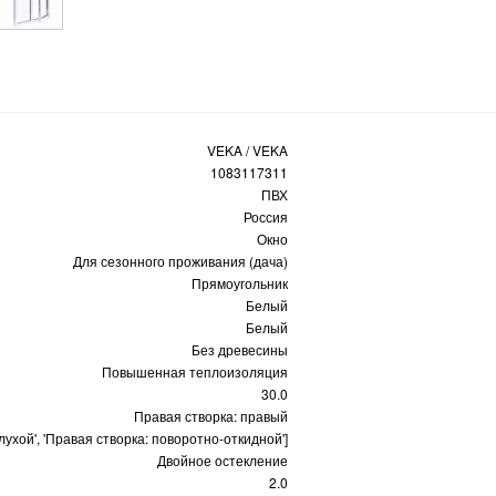
VEKA / VEKA
1083117311
ПВХ
Россия
Окно
Для сезонного проживания (дача)
Прямоугольник
Белый
Белый
Без древесины
Повышенная теплоизоляция
30.0
Правая створка: правый
глухой', 'Правая створка: поворотно-откидной']
Двойное остекление
2.0