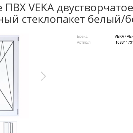
 ПВХ VEKA двустворчато
ный стеклопакет белый/
Бренд
VEKA / VE
Артикул
10831173