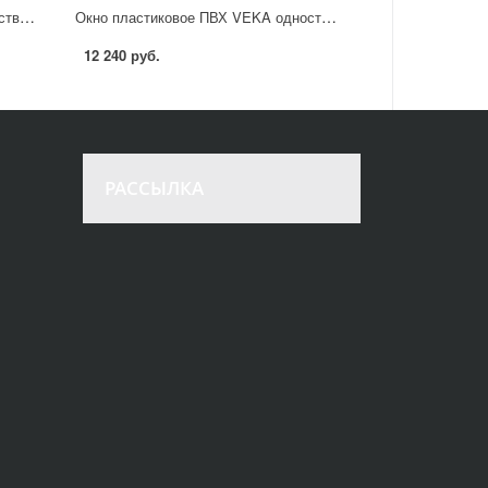
Окно пластиковое ПВХ VEKA двустворчатое 1410x1160 мм (ВхШ) двухкамерный стеклопакет белый/белый
Окно пластиковое ПВХ VEKA одностворчатое 870x900 мм (ВхШ) правое поворотно-откидное однокамерный стеклопакет белый/белый
12 240 руб.
РАССЫЛКА