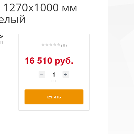
е 1270x1000 мм
белый
KA
11
( 0 )
16 510 руб.
шт
КУПИТЬ