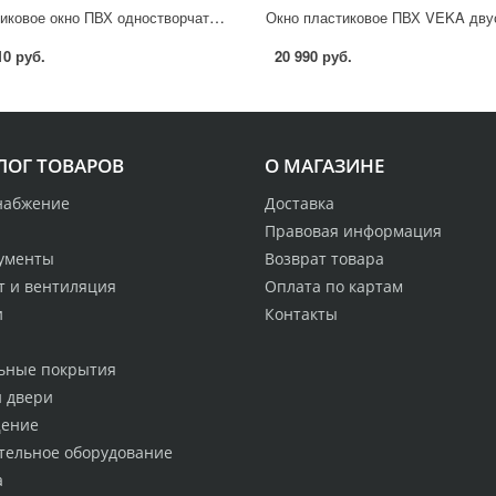
Пластиковое окно ПВХ одностворчатое 1200x800 мм (ВхШ) двухкамерный стеклопакет белый/серый
10 руб.
20 990 руб.
ЛОГ ТОВАРОВ
О МАГАЗИНЕ
набжение
Доставка
Правовая информация
ументы
Возврат товара
т и вентиляция
Оплата по картам
и
Контакты
ьные покрытия
и двери
ение
тельное оборудование
а