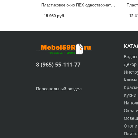
Пластиковое окно ПВХ одностворчатое 1200x1200 мм (ВхШ) двухкамерный стеклопакет белый/серый
15 960 руб.
12 4
КАТА
Водос
8 (965) 55-111-77
Декор
Инстр
Клима
Краск
Персональный раздел
Кухни
Напол
Окна 
Освещ
Отопи
Плитк