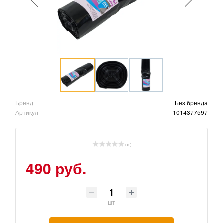
Бренд
Без бренда
Артикул
1014377597
( 0 )
490 руб.
шт