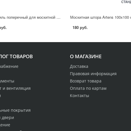
Профиль поперечный для москитной сетки ПВХ 2.5x90 см коричневый
руб.
180 руб.
ЛОГ ТОВАРОВ
О МАГАЗИНЕ
набжение
Доставка
Правовая информация
ументы
Возврат товара
т и вентиляция
Оплата по картам
и
Контакты
ьные покрытия
и двери
ение