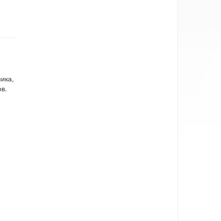
ика,
в.