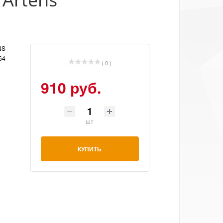
NS
64
( 0 )
910 руб.
шт
КУПИТЬ